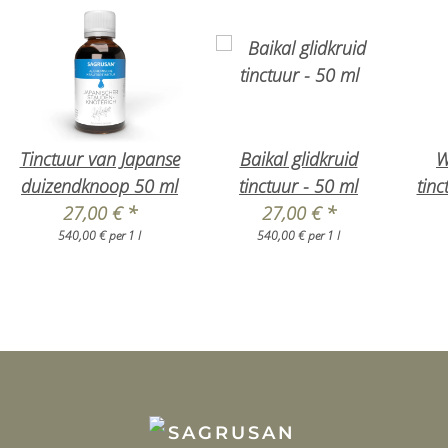
Tinctuur van Japanse
Baikal glidkruid
W
duizendknoop 50 ml
tinctuur - 50 ml
27,00 €
*
27,00 €
*
540,00 € per 1 l
540,00 € per 1 l